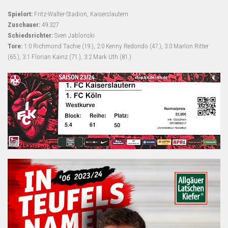
Spielort:
Fritz-Walter-Stadion, Kaiserslautern
Zuschauer:
49.327
Schiedsrichter:
Sven Jablonski
Tore:
1:0 Richmond Tachie (19.), 2:0 Kenny Redondo (47.), 3:0 Marlon Ritter
(65.), 3:1 Florian Kainz (71.), 3:2 Mark Uth (81.)