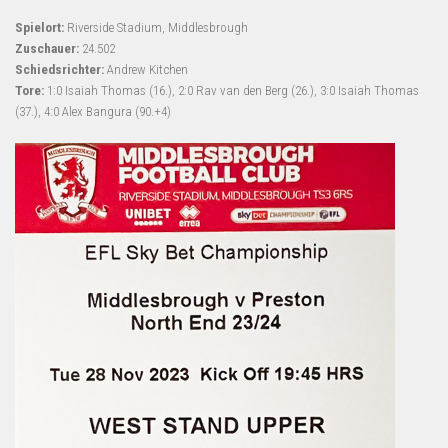
Spielort:
Riverside Stadium, Middlesbrough
Zuschauer:
24.502
Schiedsrichter:
Andrew Kitchen
Tore:
1:0 Isaiah Thomas (16.), 2:0 Rav van den Berg (26.), 3:0 Isaiah Thomas
(37.), 4:0 Alex Bangura (90.+4)