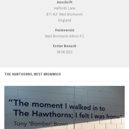
Anschrift
Halfords Lane
B71 4LF West Bromwich
England
Heimverein
West Bromwich Albion FC
Erster Besuch
08.08.2022
THE HAWTHORNS, WEST BROMWICH