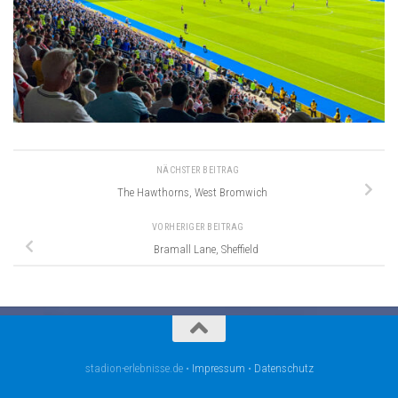
NÄCHSTER BEITRAG
The Hawthorns, West Bromwich
VORHERIGER BEITRAG
Bramall Lane, Sheffield
stadion-erlebnisse.de •
Impressum
•
Datenschutz