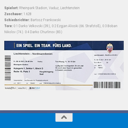
Spielort:
Rheinpark Stadion, Vaduz, Liechtenstein
Zuschauer:
1.628
Schiedsrichter:
Bartosz Frankowski
Tore:
0:1 Darko Velkovski (39.), 0:2 Ezgjan Alioski (66. Strafstoß), 0:3 Boban
Nikolov (74.). 0:4 Darko Churlinov (83.)