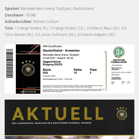
Spielort:
Mercedes-Benz Arena, Stuttgart, Deutschland
Zuschauer:
18.086
Schiedsrichter:
William Collum
Tore:
1:0 Serge Gnabry (6.), 2:0 Serge Gnabry (15.), 3:0 Marco Reus (35.), 4:0
Timo Werner (44.), 5:0 Jonas Hofmann (52.), 6:0 Karim Adeyemi (90.)