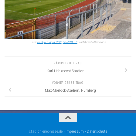
Foto:
Hobby-Fotograf2013
,
CC BY-SA 3.0
, via Wikimedia Commons
NÄCHSTER BEITRAG
Karl-Liebknecht-Stadion
VORHERIGER BEITRAG
Max-Morlock-Stadion, Nürnberg
stadion-erlebnisse.de •
Impressum
•
Datenschutz