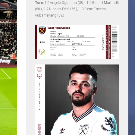
Tore:
1:0 Angelo Ogbonna (38.), 1:1 Gabriel Martinelli
(60.), 1:2 Nicolas Pépé (66.), 1:3 Pierre-Emerick
Aubameyang (69.)