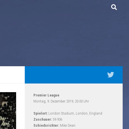
Premier League
Montag, 9. Dezember 2019, 20:00 Uhr
Spielort:
London Stadium, London, England
Zuschauer:
59.936
Schiedsrichter:
Mike Dean