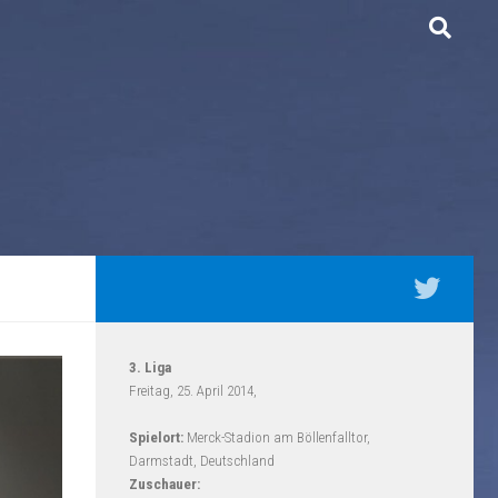
3. Liga
Freitag, 25. April 2014,
Spielort:
Merck-Stadion am Böllenfalltor,
Darmstadt, Deutschland
Zuschauer: