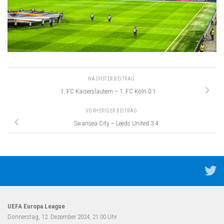
NÄCHSTER BEITRAG
1. FC Kaiserslautern – 1. FC Köln 0:1
VORHERIGER BEITRAG
Swansea City – Leeds United 3:4
UEFA Europa League
Donnerstag, 12. Dezember 2024, 21:00 Uhr