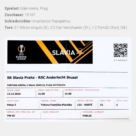
Spielort:
Eden Arena, Prag
Zuschauer:
19.167
Schiedsrichter:
Anastasios Papapetrou
Tore:
0:1 Nilson Angulo (8.), 0:2 Yari Verschaeren (31.), 1:2 Tomáš Chorý (58.)