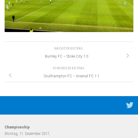
NÄCHSTER BEITRAG
Burnley FC – Stoke City 1:0
VORHERIGER BEITRAG
Southampton FC – Arsenal FC 1:1
Championship
Montag, 11. Dezember 2017,