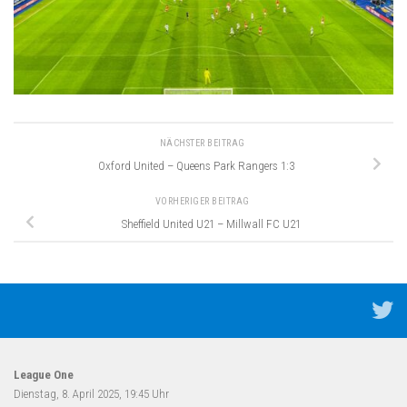
NÄCHSTER BEITRAG
Oxford United – Queens Park Rangers 1:3
VORHERIGER BEITRAG
Sheffield United U21 – Millwall FC U21
League One
Dienstag, 8. April 2025, 19:45 Uhr