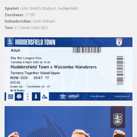
Spielort:
John Smith's Stadium, Huddersfield
Zuschauer:
17.297
Schiedsrichter:
Scott Oldham
Tore:
0:1 Daniel Udoh (63.)