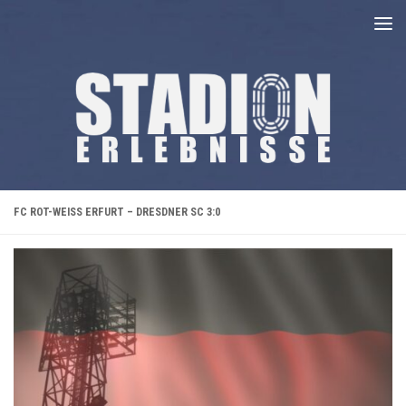
Unter dem Inhalt
FC ROT-WEISS ERFURT – DRESDNER SC 3:0