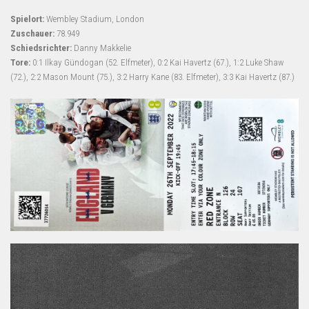
Spielort:
Wembley Stadium, London
Zuschauer:
78.949
Schiedsrichter:
Danny Makkelie
Tore:
0:1 Ilkay Gündogan (52. Elfmeter), 0:2 Kai Havertz (67.), 1:2 Luke Shaw
(72.), 2:2 Mason Mount (75.), 3:2 Harry Kane (83. Elfmeter), 3:3 Kai Havertz (87.)