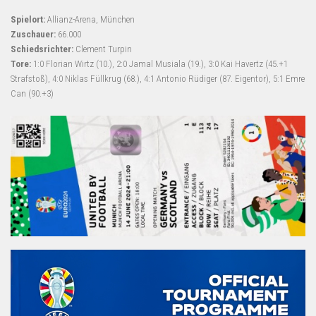
Spielort:
Allianz-Arena, München
Zuschauer:
66.000
Schiedsrichter:
Clement Turpin
Tore:
1:0 Florian Wirtz (10.), 2:0 Jamal Musiala (19.), 3:0 Kai Havertz (45.+1
Strafstoß), 4:0 Niklas Füllkrug (68.), 4:1 Antonio Rüdiger (87. Eigentor), 5:1 Emre
Can (90.+3)