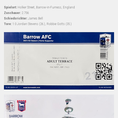
Spielort:
Holker Street, Barrow-in-Furness, England
Zuschauer:
2.756
Schiedsrichter:
James Bell
Tore:
1:0 Jordan Stevens (26.), Robbie Gotts (35.)